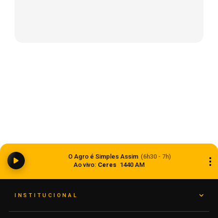
5
Não-Me-Toque
Grave acidente deixa um jovem
morto na madrugada deste
domingo em Não-Me-Toque
08 de junho de 2025
O Agro é Simples Assim
(6h30 - 7h)
Ao vivo:
Ceres
1440 AM
INSTITUCIONAL