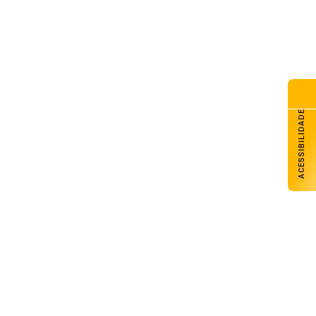
Nasa divulga imagem do campo gravitacional
da Terra baseada em 1 bilhão de observações
de satélites
ACESSIBILIDADE
28 de julho de 2026
Tecnologia