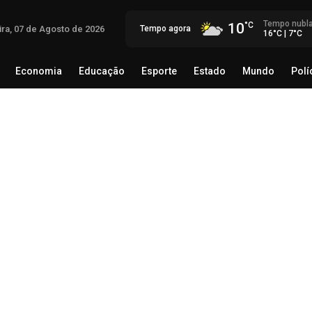
Tempo nubl
10
ira, 07 de Agosto de 2026
Tempo agora
16°C | 7°C
Economia
Educação
Esporte
Estado
Mundo
Polí
egócio
Brasil
Economia
Educação
Esporte
Estado
al
Ceres Agro