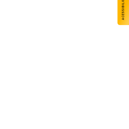
ACESSIBILIDADE
Ceres AgroNews
Edição 002
Acessar edição