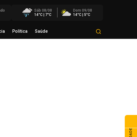
ado
Sáb 08/08
Dom 09/08
14°C | 7°C
14°C | 5°C
cia
Política
Saúde
Mundo
Polícia
Política
Saúde
News