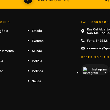
AQUES
FALE CONOSCO
Rua Cel Alberto 
gócio
Estado
Não-Me-Toque/
Fone:
54 3332.1
Eventos
comercial@gru
olvimento
Mundo
REDES SOCIAIS
ia
Polícia
Instagram
ão
Política
Saúde