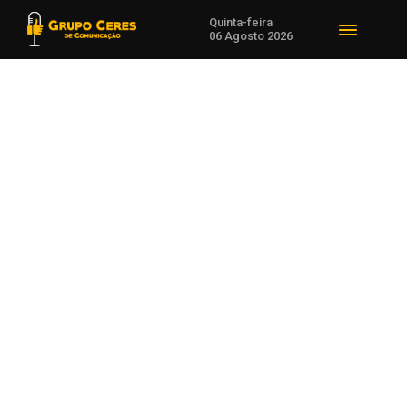
Quinta-feira
06 Agosto 2026
Entre em
Contato
Para nós é sempre um
prazer recebermos a sua
visita, principalmente para
falar conosco. Se você tem
dúvidas, sugestões ou