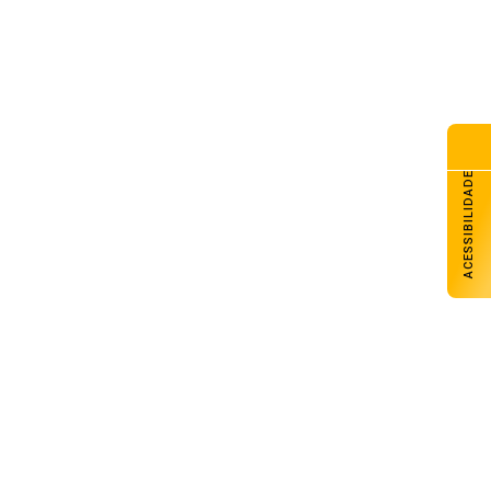
comentários, entre em
contato conosco através do
formulário abaixo:
ACESSIBILIDADE
Nome Completo
E-mail
Telefone
Assunto
Mensagem