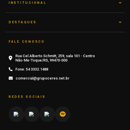
INSTITUCIONAL
DESTAQUES
FALE CONOSCO
Rua Cel Alberto Schmitt, 259, sala 101 - Centro
Não-Me-Toque/RS, 99470-000
Fone:
54 3332.1488
comercial@grupoceres.net.br
REDES SOCIAIS