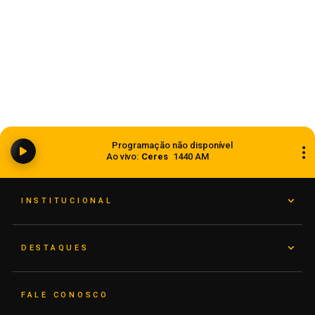
Ciclone bomba ampliou impacto da
Programação não disponível
instabilidade no RS
Ao vivo:
Ceres
1440 AM
08 de agosto de 2026
INSTITUCIONAL
DESTAQUES
FALE CONOSCO