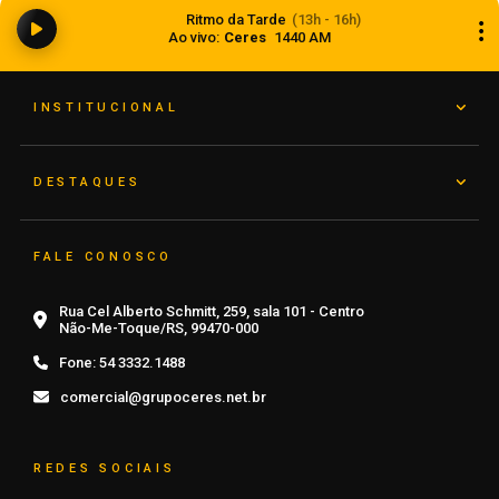
Começa o florescimento do trigo nas lavouras
Ritmo da Tarde
(13h - 16h)
gaúchas
Ao vivo:
Ceres
1440 AM
08 de agosto de 2026
INSTITUCIONAL
DESTAQUES
FALE CONOSCO
Rua Cel Alberto Schmitt, 259, sala 101 - Centro
Não-Me-Toque/RS, 99470-000
Fone:
54 3332.1488
comercial@grupoceres.net.br
REDES SOCIAIS