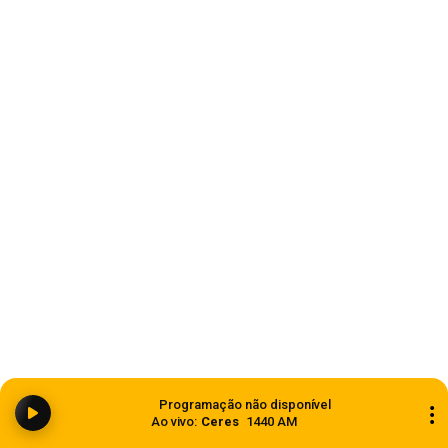
durante Operação Mulher Segura em Carazinho
08 de agosto de 2026
Estado
Ciclone bomba ampliou impacto da
Programação não disponível
instabilidade no RS
Ao vivo:
Ceres
1440 AM
08 de agosto de 2026