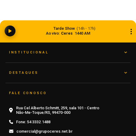
Anvisa aprova abertura de processo para
revisar normas da propaganda de alimentos e
Tarde Show
(14h - 17h)
de medicamentos
Ao vivo:
Ceres
1440 AM
06 de agosto de 2026
INSTITUCIONAL
DESTAQUES
FALE CONOSCO
Rua Cel Alberto Schmitt, 259, sala 101 - Centro
Não-Me-Toque/RS, 99470-000
Fone:
54 3332.1488
comercial@grupoceres.net.br