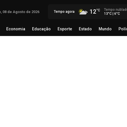
Tempo nublad
12
, 08 de Agosto de 2026
Tempo agora
13°C | 6°C
Economia
Educação
Esporte
Estado
Mundo
Polí
egócio
Brasil
Economia
Educação
Esporte
Estado
Sup
par
ma
08 