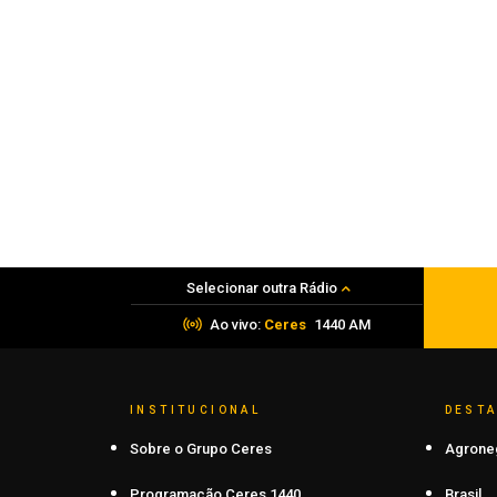
Segurança
Patrulha Maria da Penha realiza 124
visitas durante Operação Mulher
Segura em Carazinho
08 de agosto de 2026
Selecionar outra Rádio
Ao vivo:
Ceres
1440 AM
INSTITUCIONAL
DEST
Sobre o Grupo Ceres
Agrone
Programação Ceres 1440
Brasil