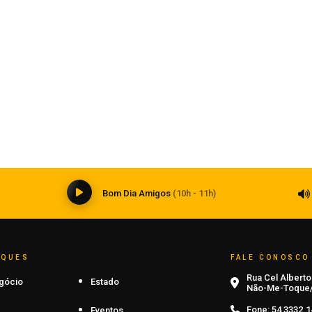
Estado
Ciclone bomba ampliou impacto da
instabilidade no RS
08 de agosto de 2026
0
Bom Dia Amigos
(10h - 11h)
AQUES
FALE CONOSCO
Rua Cel Alberto 
gócio
Estado
Não-Me-Toque/
Fone:
54 3332.1
Eventos