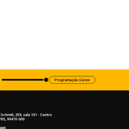
Notícias
Empresário morre durante fuga de
quadrilha após ser feito refém no
Noroeste do RS
8 de agosto de 2026
Programação Ceres
Schmitt, 259, sala 101 - Centro
RS, 99470-000
488