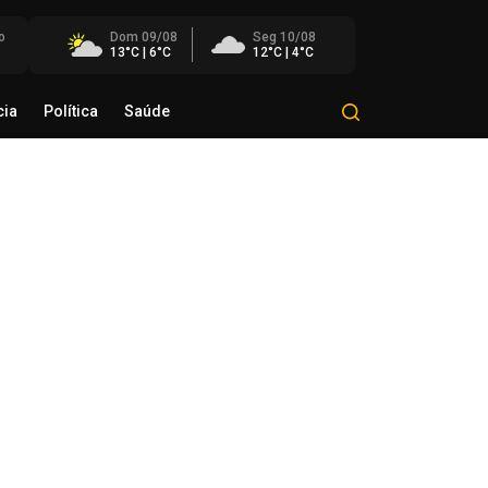
o
Dom 09/08
Seg 10/08
13°C | 6°C
12°C | 4°C
cia
Política
Saúde
Mundo
Polícia
Política
Saúde
remo julga recursos contra
tes da decisão que anulou o
rco temporal
de agosto de 2026