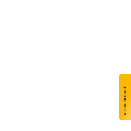
eça o florescimento do trigo
s lavouras gaúchas
de agosto de 2026
teira de Habilitação definitiva
e ser solicitada ao Detran-RS
a internet
de agosto de 2026
ão detalha plano militar diante
 ameaças da China e Rússia
de agosto de 2026
ACESSIBILIDADE