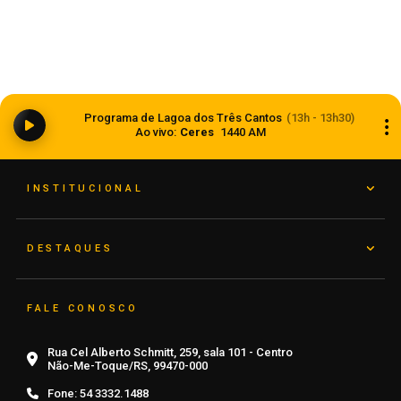
Ciclone bomba ampliou impacto da
Programa de Lagoa dos Três Cantos
(13h - 13h30)
instabilidade no RS
Ao vivo:
Ceres
1440 AM
08 de agosto de 2026
INSTITUCIONAL
DESTAQUES
FALE CONOSCO
Rua Cel Alberto Schmitt, 259, sala 101 - Centro
Não-Me-Toque/RS, 99470-000
Fone:
54 3332.1488