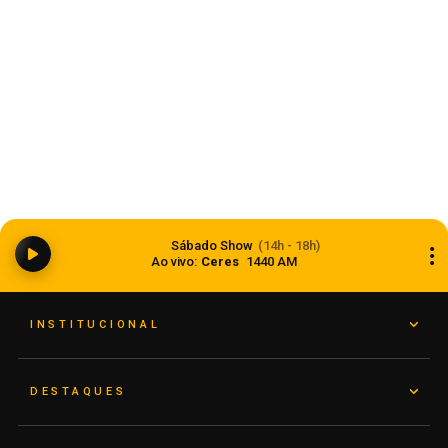
Ciclone bomba ampliou impacto da
Sábado Show
(14h - 18h)
instabilidade no RS
Ao vivo:
Ceres
1440 AM
08 de agosto de 2026
INSTITUCIONAL
DESTAQUES