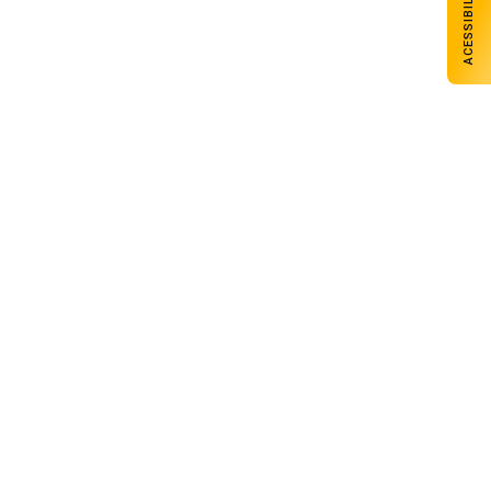
ACESSIBILIDADE
Domínio da escrita formal:
Compreensão do tema e argumentação:
Seleção e organização das ideias:
Coesão e conectividade: