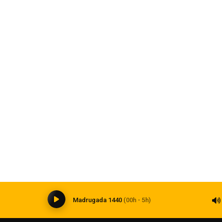
exuais contra crianças e
Mais de 322 mil clientes
maiores concessionária
07 de agosto de 2026
Esporte
Grêmio retoma trabalhos após
classificação
07 de agosto de 2026
0
Madrugada 1440
(00h - 5h)