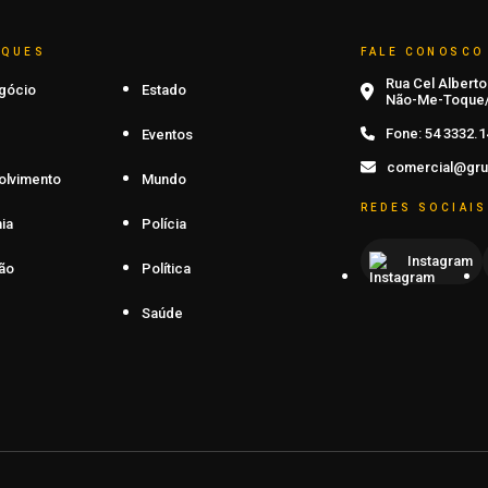
AQUES
FALE CONOSCO
Rua Cel Alberto 
gócio
Estado
Não-Me-Toque/
Fone:
54 3332.1
Eventos
comercial@gru
olvimento
Mundo
REDES SOCIAIS
ia
Polícia
Instagram
ão
Política
Saúde