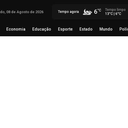
Tempo limpo
6
do, 08 de Agosto de 2026
Tempo agora
13°C | 6°C
Economia
Educação
Esporte
Estado
Mundo
Polí
egócio
Brasil
Economia
Educação
Esporte
Estado
Op
inv
reg
07 