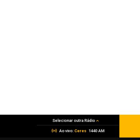
Nova lei endurece penas para crimes s
adolescentes no ambiente digital
07 de agosto de 2026
Seara
Obra de Ilse Ana Piva Paim celebra os
45 anos da Seara da Canção Gaúcha
07 de agosto de 2026
Selecionar outra Rádio
Ao vivo:
Ceres
1440 AM