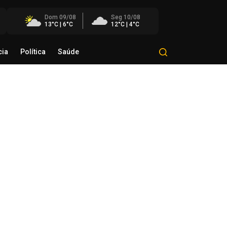
Dom 09/08
Seg 10/08
13°C | 6°C
12°C | 4°C
cia
Política
Saúde
Mundo
Polícia
Política
Saúde
eração conjunta mira grupo
estigado por roubos e furtos na
ião
de agosto de 2026