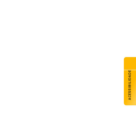
senal Futsal tem sábado com
s jogos pela Liga Gaúcha de
sal
de agosto de 2026
nac Carazinho abre inscrições
a cursos técnicos e livre
de agosto de 2026
razinho avança com melhores
sempenhos em Matemática e
ngua Portuguesa nos anos
ACESSIBILIDADE
ciais e finais
de agosto de 2026