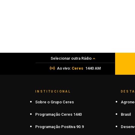
PRF apreende mais de 120 quilos de
maconha em Frederico Westphalen
06 de agosto de 2026
Selecionar outra Rádio
Ao vivo:
Ceres
1440 AM
INSTITUCIONAL
DEST
Sobre o Grupo Ceres
Agrone
Programação Ceres 1440
Brasil
Programação Positiva 90.9
Desenv