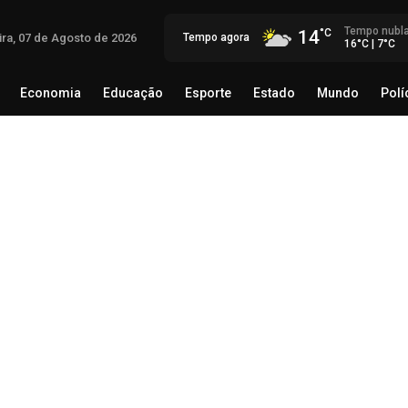
Tempo nubl
14
ira, 07 de Agosto de 2026
Tempo agora
16°C | 7°C
Economia
Educação
Esporte
Estado
Mundo
Polí
egócio
Brasil
Economia
Educação
Esporte
Estado
Th
Mé
rec
06 