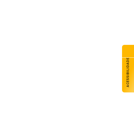
G Galpão Amigo promove
dicional almoço de Dia dos
is com retirada no domingo
de agosto de 2026
esol Noroeste inaugura agência
Colorado e projeta chegar a
unidades até o fim de 2026
de agosto de 2026
ACESSIBILIDADE
lhado do CAPSEM cede durante
madrugada e prédio é
erditado em Carazinho
de agosto de 2026