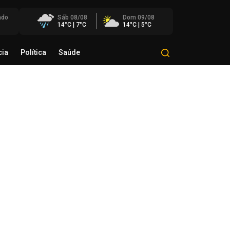
ado
Sáb 08/08
Dom 09/08
14°C | 7°C
14°C | 5°C
cia
Política
Saúde
Mundo
Polícia
Política
Saúde
éo Transportes recebe Troféu
rito do Transporte Gaúcho em
onhecimento à sua trajetória
de agosto de 2026