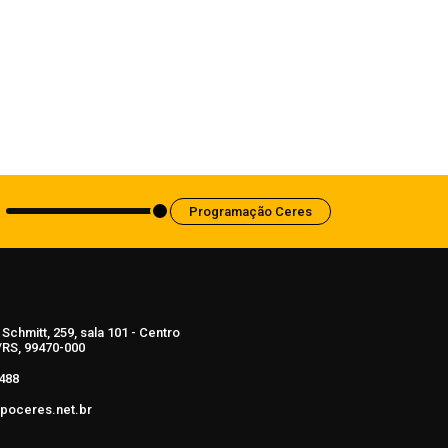
Anvisa aprova abertura de processo
para revisar normas da propaganda de
alimentos e de medicamentos
6 de agosto de 2026
Programação Ceres
Schmitt, 259, sala 101 - Centro
RS, 99470-000
488
poceres.net.br