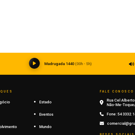
Inteligência artificial transforma a
medicina e impõe novos desafios à
formação médica
06 de agosto de 2026
0
Madrugada 1440
(00h - 5h)
AQUES
FALE CONOSCO
Rua Cel Alberto 
gócio
Estado
Não-Me-Toque/
Fone:
54 3332.1
Eventos
comercial@gru
olvimento
Mundo
REDES SOCIAIS