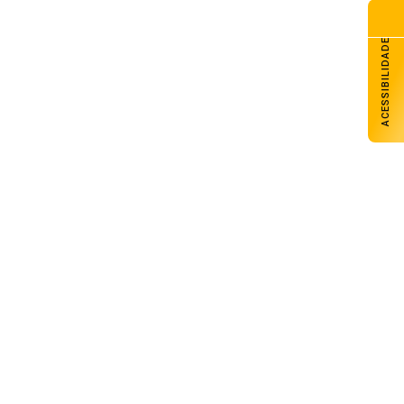
ACESSIBILIDADE
Carazinho avança com melhores
desempenhos em Matemática e Língua
Portuguesa nos anos iniciais e finais