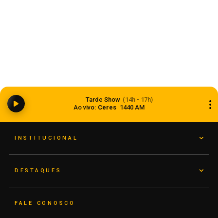
Balança comercial registra superávit de US$ 7,1
Tarde Show
(14h - 17h)
bilhões em julho
Ao vivo:
Ceres
1440 AM
07 de agosto de 2026
INSTITUCIONAL
DESTAQUES
FALE CONOSCO