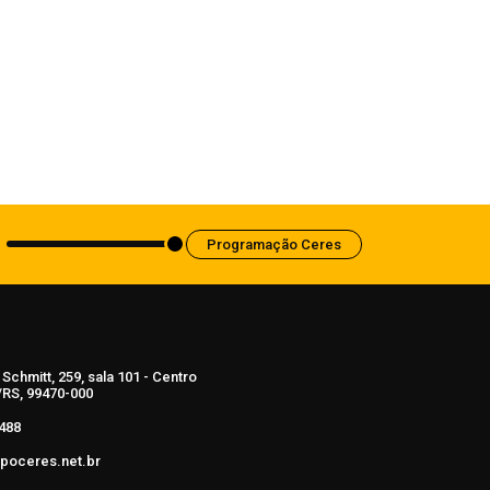
Saúde
Anvisa aprova abertura de processo
para revisar normas da propaganda de
alimentos e de medicamentos
6 de agosto de 2026
Programação Ceres
Schmitt, 259, sala 101 - Centro
RS, 99470-000
488
poceres.net.br