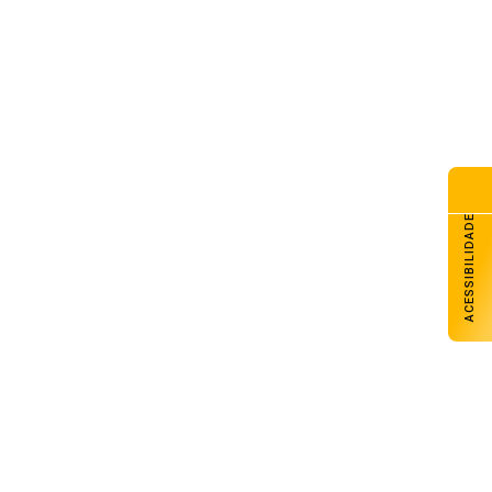
G Galpão Amigo promove
dicional almoço de Dia dos
is com retirada no domingo
de agosto de 2026
esol Noroeste inaugura agência
Colorado e projeta chegar a
unidades até o fim de 2026
de agosto de 2026
ACESSIBILIDADE
lhado do CAPSEM cede durante
madrugada e prédio é
erditado em Carazinho
de agosto de 2026