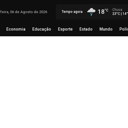
Chuva
18
-feira, 06 de Agosto de 2026
Tempo agora
23°C | 14
Economia
Educação
Esporte
Estado
Mundo
Polí
egócio
Brasil
Economia
Educação
Esporte
Estado
Th
Mé
rec
06 