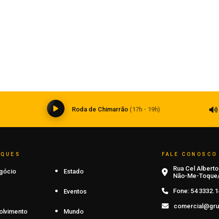
Saúde, Tecnologia
Inteligência artificial transforma a
medicina e impõe novos desafios à
formação médica
06 de agosto de 2026
0
Roda de Chimarrão
(17h - 19h)
AQUES
FALE CONOSCO
Rua Cel Alberto 
gócio
Estado
Não-Me-Toque/
Fone:
54 3332.1
Eventos
comercial@gru
olvimento
Mundo