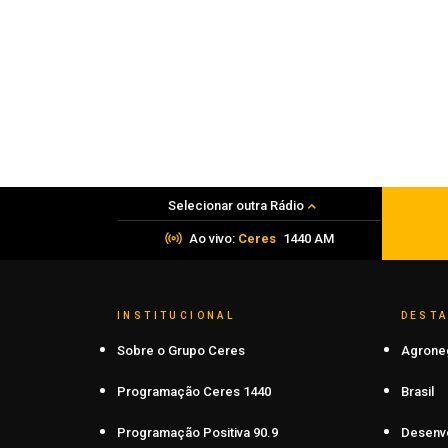
Polícia
PRF apreende mais de 120 quilos de
maconha em Frederico Westphalen
06 de agosto de 2026
Selecionar outra Rádio
Ao vivo:
Ceres
1440 AM
INSTITUCIONAL
DEST
Sobre o Grupo Ceres
Agrone
Programação Ceres 1440
Brasil
Programação Positiva 90.9
Desenv