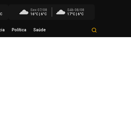
Sex 07/08
Sáb 08/08
°C
16°C | 6°C
17°C | 6°C
cia
Política
Saúde
Mundo
Polícia
Política
Saúde
éo Transportes recebe Troféu
rito do Transporte Gaúcho em
onhecimento à sua trajetória
de agosto de 2026