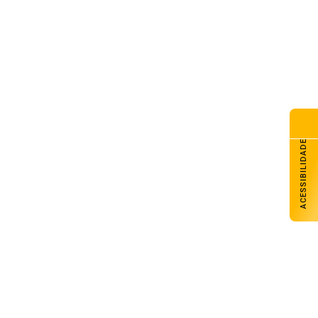
eça o florescimento do trigo
s lavouras gaúchas
de agosto de 2026
teira de Habilitação definitiva
e ser solicitada ao Detran-RS
a internet
de agosto de 2026
ão detalha plano militar diante
ACESSIBILIDADE
 ameaças da China e Rússia
de agosto de 2026