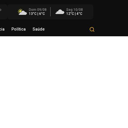
o
Dom 09/08
Seg 10/08
13°C | 6°C
12°C | 4°C
cia
Política
Saúde
Mundo
Polícia
Política
Saúde
remo julga recursos contra
tes da decisão que anulou o
rco temporal
de agosto de 2026