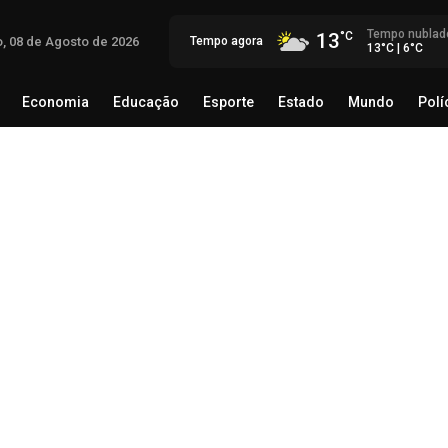
Tempo nublad
13
, 08 de Agosto de 2026
Tempo agora
13°C | 6°C
Economia
Educação
Esporte
Estado
Mundo
Polí
egócio
Brasil
Economia
Educação
Esporte
Estado
Sup
par
ma
08 