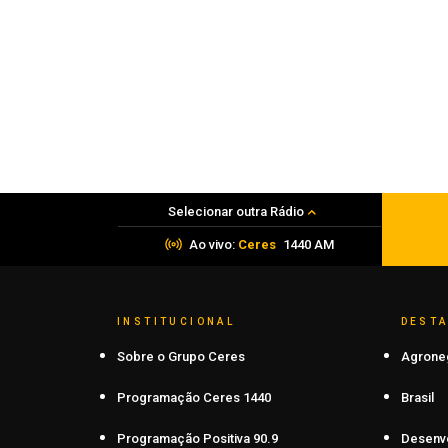
Segurança
Patrulha Maria da Penha realiza 124
visitas durante Operação Mulher
Segura em Carazinho
08 de agosto de 2026
Selecionar outra Rádio
Ao vivo:
Ceres
1440 AM
INSTITUCIONAL
DEST
Sobre o Grupo Ceres
Agrone
Programação Ceres 1440
Brasil
Programação Positiva 90.9
Desenv