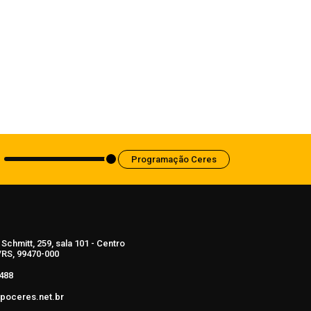
Notícias
Empresário morre durante fuga de
quadrilha após ser feito refém no
Noroeste do RS
8 de agosto de 2026
Programação Ceres
Schmitt, 259, sala 101 - Centro
RS, 99470-000
488
poceres.net.br