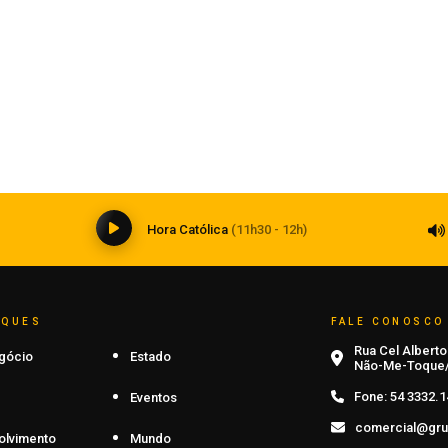
Estado
Ciclone bomba ampliou impacto da
instabilidade no RS
08 de agosto de 2026
0
Hora Católica
(11h30 - 12h)
AQUES
FALE CONOSCO
Rua Cel Alberto 
gócio
Estado
Não-Me-Toque/
Fone:
54 3332.1
Eventos
comercial@gru
olvimento
Mundo