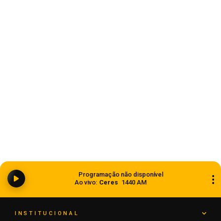
Estado
Ciclone bomba ampliou impacto da
Programação não disponível
instabilidade no RS
Ao vivo:
Ceres
1440 AM
08 de agosto de 2026
INSTITUCIONAL