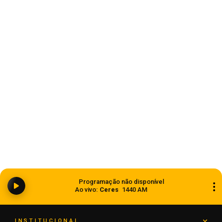
Estado
Ciclone bomba ampliou impacto da
Programação não disponível
instabilidade no RS
Ao vivo:
Ceres
1440 AM
08 de agosto de 2026
INSTITUCIONAL