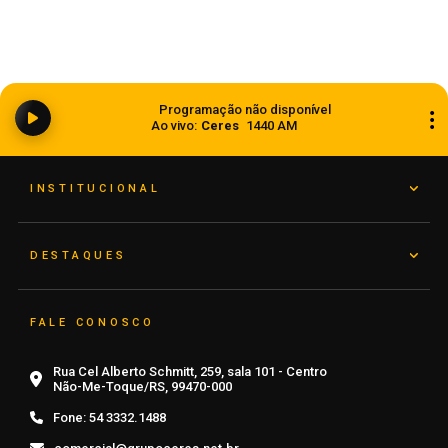
Ciclone bomba ampliou impacto da
Programação não disponível
instabilidade no RS
Ao vivo:
Ceres
1440 AM
08 de agosto de 2026
INSTITUCIONAL
DESTAQUES
FALE CONOSCO
Rua Cel Alberto Schmitt, 259, sala 101 - Centro
Não-Me-Toque/RS, 99470-000
Fone:
54 3332.1488