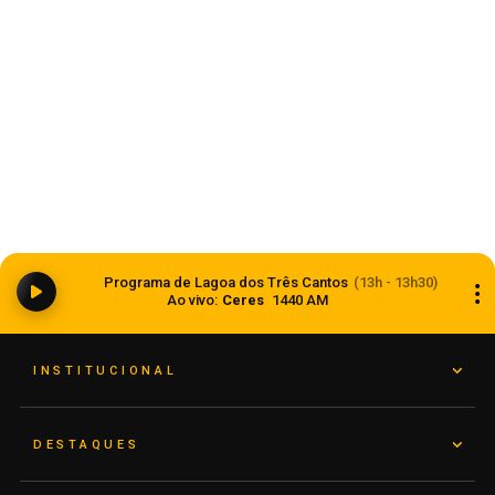
Ciclone bomba ampliou impacto da
Programa de Lagoa dos Três Cantos
(13h - 13h30)
instabilidade no RS
Ao vivo:
Ceres
1440 AM
08 de agosto de 2026
INSTITUCIONAL
DESTAQUES