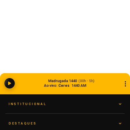
Anvisa aprova abertura de processo para
revisar normas da propaganda de alimentos e
Madrugada 1440
(00h - 5h)
de medicamentos
Ao vivo:
Ceres
1440 AM
06 de agosto de 2026
INSTITUCIONAL
DESTAQUES