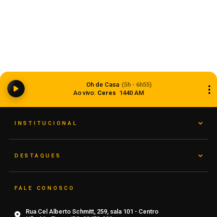
Dia dos Pais 2026 pode movimentar R$ 900
milhões em vendas no comércio do Rio Grande
Oh de Casa
(5h - 6h55)
do Sul
Ao vivo:
Ceres
1440 AM
05 de agosto de 2026
INSTITUCIONAL
DESTAQUES
FALE CONOSCO
Rua Cel Alberto Schmitt, 259, sala 101 - Centro