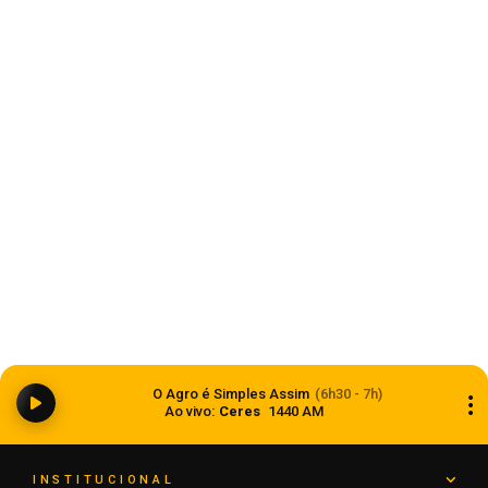
Estado
Ciclone bomba ampliou impacto da
O Agro é Simples Assim
(6h30 - 7h)
instabilidade no RS
Ao vivo:
Ceres
1440 AM
08 de agosto de 2026
INSTITUCIONAL