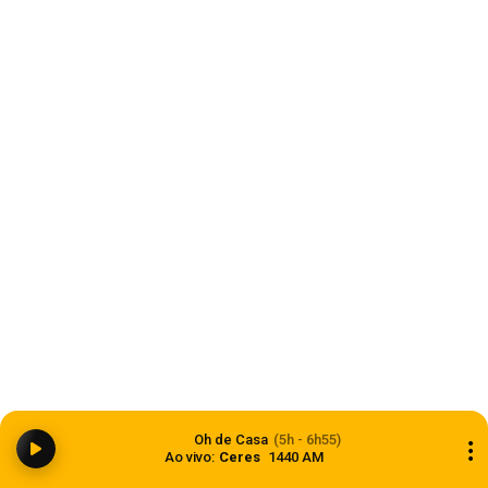
Bombardeio russo na capital da Ucrânia deixa
quase 20 mortos e dezenas de feridos
05 de agosto de 2026
Estado
Dia dos Pais 2026 pode movimentar R$ 900
milhões em vendas no comércio do Rio Grande
Oh de Casa
(5h - 6h55)
do Sul
Ao vivo:
Ceres
1440 AM
05 de agosto de 2026