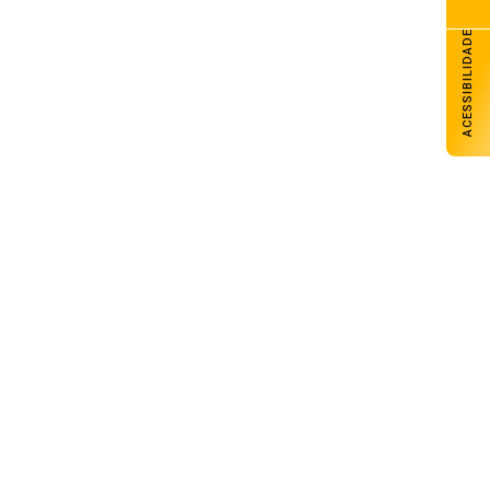
ACESSIBILIDADE
Operação conjunta mira grupo
investigado por roubos e furtos na
região
07 de agosto de 2026
Arsenal Futsal tem sábado com três
jogos pela Liga Gaúcha de Futsal
07 de agosto de 2026
Senac Carazinho abre inscrições para
cursos técnicos e livre