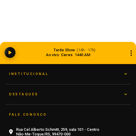
Balança comercial registra superávit de US$ 7,1
Tarde Show
(14h - 17h)
bilhões em julho
Ao vivo:
Ceres
1440 AM
07 de agosto de 2026
INSTITUCIONAL
DESTAQUES
FALE CONOSCO
Rua Cel Alberto Schmitt, 259, sala 101 - Centro
Não-Me-Toque/RS, 99470-000