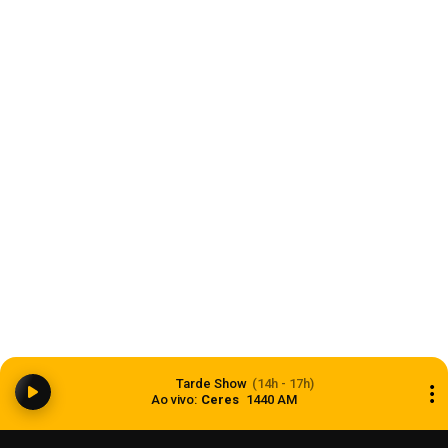
centro de Carazinho
07 de agosto de 2026
Economia
Balança comercial registra superávit de US$ 7,1
Tarde Show
(14h - 17h)
bilhões em julho
Ao vivo:
Ceres
1440 AM
07 de agosto de 2026