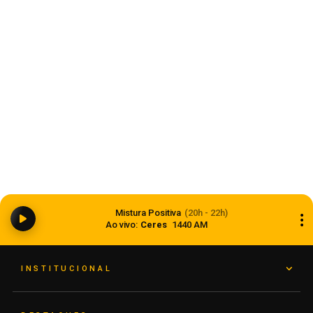
Estado
Ciclone bomba ampliou impacto da
Mistura Positiva
(20h - 22h)
instabilidade no RS
Ao vivo:
Ceres
1440 AM
08 de agosto de 2026
INSTITUCIONAL