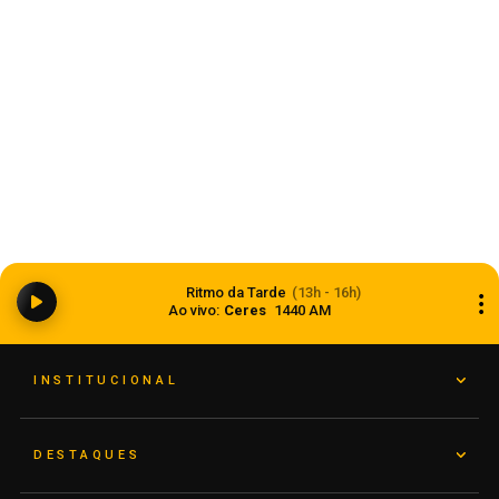
Começa o florescimento do trigo nas lavouras
Ritmo da Tarde
(13h - 16h)
gaúchas
Ao vivo:
Ceres
1440 AM
08 de agosto de 2026
INSTITUCIONAL
DESTAQUES