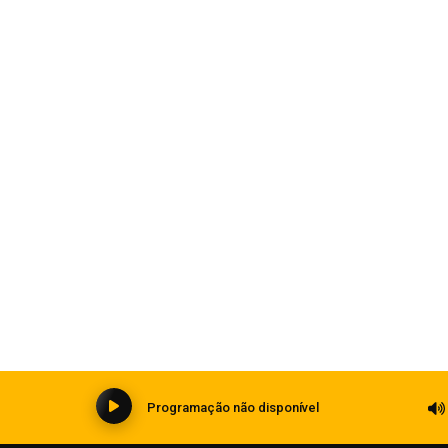
 ameaças da China e
Plataforma reúne dados 
de rios no Rio Grande do
08 de agosto de 2026
Segurança
Patrulha Maria da Penha realiza 124
e
visitas durante Operação Mulher
Segura em Carazinho
08 de agosto de 2026
0
Programação não disponível