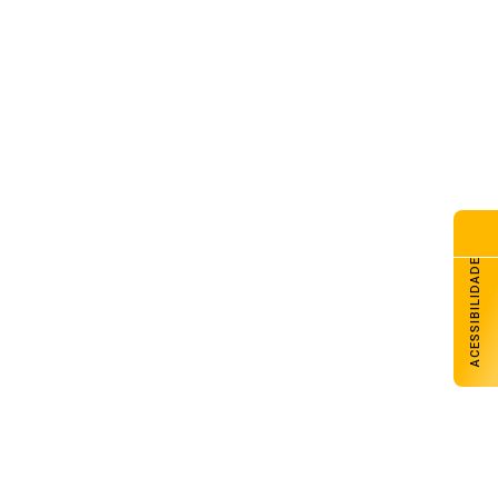
remo julga recursos contra
tes da decisão que anulou o
rco temporal
de agosto de 2026
eça o florescimento do trigo
s lavouras gaúchas
de agosto de 2026
teira de Habilitação definitiva
e ser solicitada ao Detran-RS
a internet
ACESSIBILIDADE
de agosto de 2026