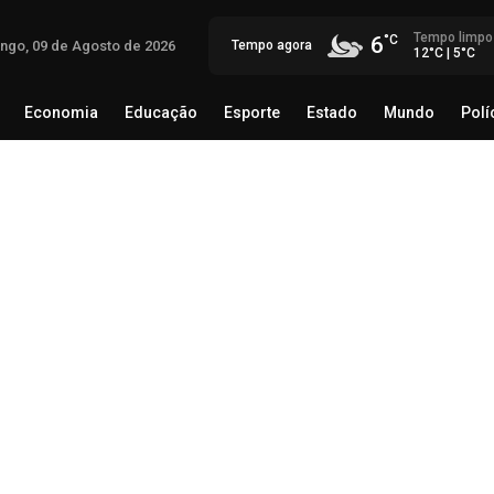
Tempo limpo
6
ngo, 09 de Agosto de 2026
Tempo agora
12°C | 5°C
Economia
Educação
Esporte
Estado
Mundo
Polí
egócio
Brasil
Economia
Educação
Esporte
Estado
Eli
co
08 