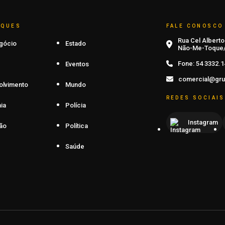
AQUES
FALE CONOSCO
Rua Cel Alberto 
gócio
Estado
Não-Me-Toque/
Fone:
54 3332.1
Eventos
comercial@gru
olvimento
Mundo
REDES SOCIAIS
ia
Polícia
Instagram
ão
Política
Saúde