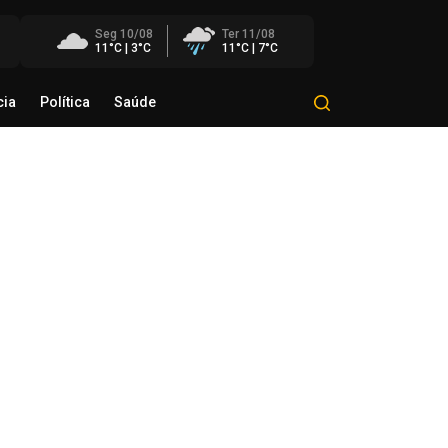
Seg 10/08
Ter 11/08
11°C | 3°C
11°C | 7°C
cia
Política
Saúde
Mundo
Polícia
Política
Saúde
as Goulart participa como
nvidado do Bom Dia Amigos
de agosto de 2026