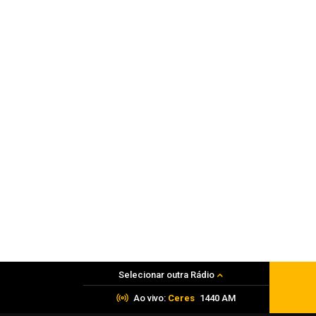
Japão detalha plano militar diante de
Rússia
08 de agosto de 2026
Polícia
Justiça decreta prisão preventiva de
quatro homens por assalto após mort
de refém
08 de agosto de 2026
Selecionar outra Rádio
Ao vivo:
Ceres
1440 AM