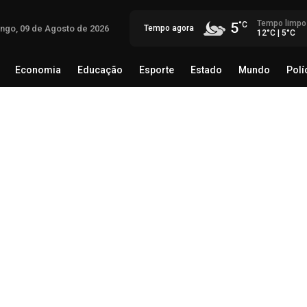
Tempo limpo
5
ngo, 09 de Agosto de 2026
Tempo agora
12°C | 5°C
Economia
Educação
Esporte
Estado
Mundo
Polí
egócio
Brasil
Economia
Educação
Esporte
Estado
Eli
co
08 