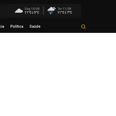
Seg 10/08
Ter 11/08
11°C | 3°C
11°C | 7°C
cia
Política
Saúde
Mundo
Polícia
Política
Saúde
as Goulart participa como
nvidado do Bom Dia Amigos
de agosto de 2026