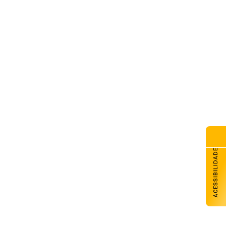
remo julga recursos contra
tes da decisão que anulou o
rco temporal
de agosto de 2026
eça o florescimento do trigo
s lavouras gaúchas
de agosto de 2026
teira de Habilitação definitiva
e ser solicitada ao Detran-RS
a internet
de agosto de 2026
ACESSIBILIDADE