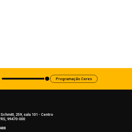
Estado
Ciclone bomba ampliou impacto da
instabilidade no RS
8 de agosto de 2026
Programação Ceres
Schmitt, 259, sala 101 - Centro
RS, 99470-000
488