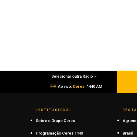
Polícia
Justiça decreta prisão preventiva de
quatro homens por assalto após mort
de refém
08 de agosto de 2026
Selecionar outra Rádio
Ao vivo:
Ceres
1440 AM
INSTITUCIONAL
DEST
Sobre o Grupo Ceres
Agrone
Programação Ceres 1440
Brasil