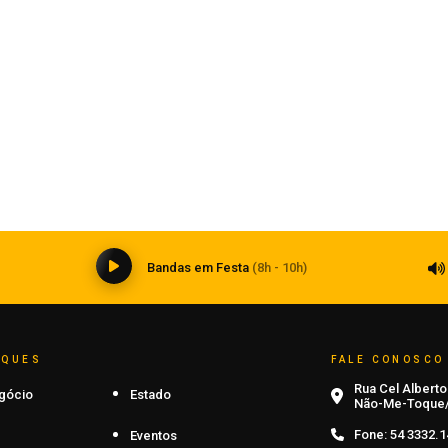
Segurança
Patrulha Maria da Penha realiza 124
e
visitas durante Operação Mulher
Segura em Carazinho
08 de agosto de 2026
0
Bandas em Festa
(8h - 10h)
AQUES
FALE CONOSCO
Rua Cel Alberto 
gócio
Estado
Não-Me-Toque/
Fone:
54 3332.1
Eventos