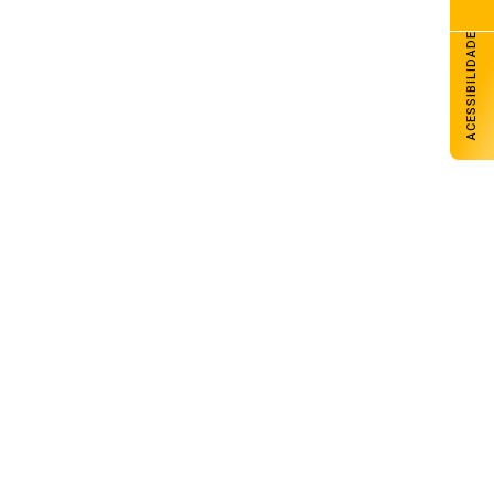
ACESSIBILIDADE
Ciclone bomba ampliou impacto da
instabilidade no RS
08 de agosto de 2026
Empresário morre durante fuga de
quadrilha após ser feito refém no
Noroeste do RS
08 de agosto de 2026
Operação conjunta mira grupo
investigado por roubos e furtos na
região