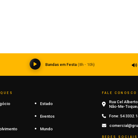
Patrulha Maria da Penha realiza 124
e
visitas durante Operação Mulher
Segura em Carazinho
08 de agosto de 2026
0
Bandas em Festa
(8h - 10h)
AQUES
FALE CONOSCO
Rua Cel Alberto 
gócio
Estado
Não-Me-Toque/
Fone:
54 3332.1
Eventos
comercial@gru
olvimento
Mundo
REDES SOCIAIS