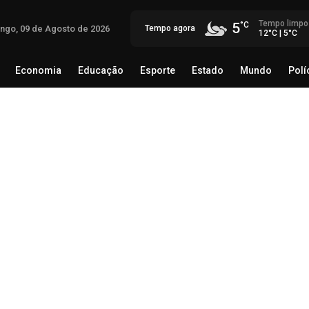
Tempo limpo
5
ngo, 09 de Agosto de 2026
Tempo agora
12°C | 5°C
Economia
Educação
Esporte
Estado
Mundo
Polí
egócio
Brasil
Economia
Educação
Esporte
Estado
Eli
co
08 