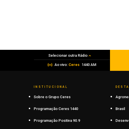
Justiça decreta prisão preventiva de
quatro homens por assalto após mort
de refém
08 de agosto de 2026
Selecionar outra Rádio
Ao vivo:
Ceres
1440 AM
INSTITUCIONAL
DEST
Sobre o Grupo Ceres
Agrone
Programação Ceres 1440
Brasil
Programação Positiva 90.9
Desenv