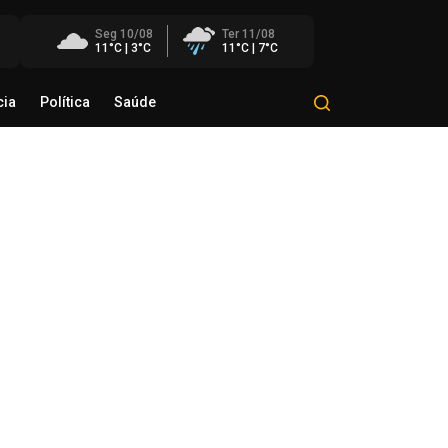
Seg 10/08
Ter 11/08
11°C | 3°C
11°C | 7°C
cia
Política
Saúde
Mundo
Polícia
Política
Saúde
as Goulart participa como
nvidado do Bom Dia Amigos
de agosto de 2026