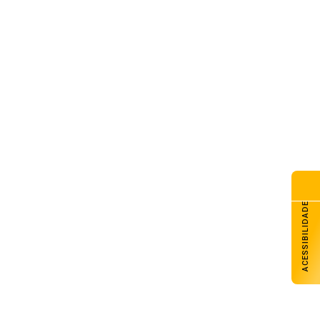
remo julga recursos contra
tes da decisão que anulou o
rco temporal
de agosto de 2026
eça o florescimento do trigo
s lavouras gaúchas
de agosto de 2026
teira de Habilitação definitiva
e ser solicitada ao Detran-RS
a internet
de agosto de 2026
ACESSIBILIDADE