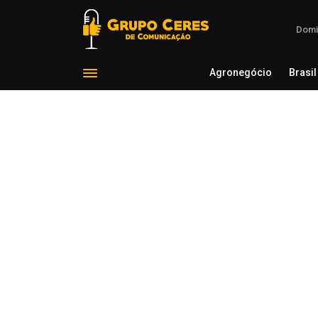
Domi
Agronegócio
Brasil
Agron
Voltar para Desligamento Programado