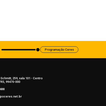
Ciclone bomba ampliou impacto da
instabilidade no RS
8 de agosto de 2026
Programação Ceres
Schmitt, 259, sala 101 - Centro
RS, 99470-000
488
poceres.net.br