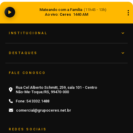
Plataforma reúne dados em tempo real sobre o
Mateando com a Família
(11h45 - 13h)
clima e níveis de rios no Rio Grande do Sul
Ao vivo:
Ceres
1440 AM
08 de agosto de 2026
INSTITUCIONAL
DESTAQUES
FALE CONOSCO
Rua Cel Alberto Schmitt, 259, sala 101 - Centro
Não-Me-Toque/RS, 99470-000
Fone:
54 3332.1488
comercial@grupoceres.net.br
REDES SOCIAIS