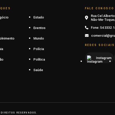
AQUES
FALE CONOSCO
Rua Cel Alberto 
gócio
Estado
Não-Me-Toque/
Fone:
54 3332.1
Eventos
comercial@gru
olvimento
Mundo
REDES SOCIAIS
ia
Polícia
Instagram
ão
Política
Saúde
 DIREITOS RESERVADOS.