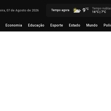
Tempo nubla
9
eira, 07 de Agosto de 2026
Tempo agora
16°C | 7°C
Economia
Educação
Esporte
Estado
Mundo
Polí
egócio
Brasil
Economia
Educação
Esporte
Estado
Obr
cel
Ca
07 