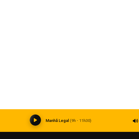
Balança comercial regis
 no centro de Carazinho
julho
07 de agosto de 2026
Esporte
Inter avança na copa do Brasil
07 de agosto de 2026
0
Manhã Legal
(9h - 11h30)