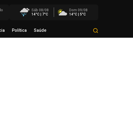
do
Sáb 08/08
Dom 09/08
14°C | 7°C
14°C | 5°C
cia
Política
Saúde
Mundo
Polícia
Política
Saúde
a de Ilse Ana Piva Paim
ebra os 45 anos da Seara da
nção Gaúcha
de agosto de 2026