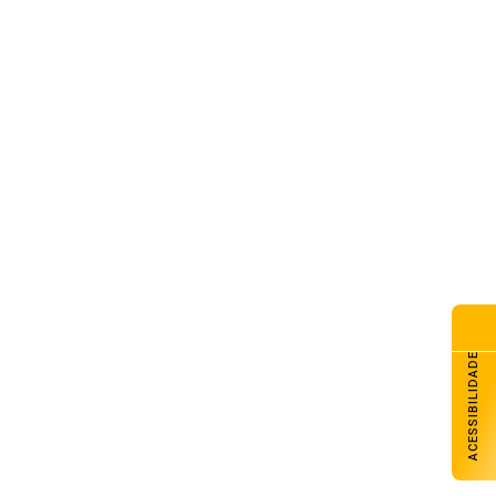
êmio retoma trabalhos após
ssificação
de agosto de 2026
ofessores da Rede Municipal
ticipam do Curso de Brigadista
el Intermediário ministrado
lo Corpo de Bombeiros
de agosto de 2026
azinho Vôlei disputa a Liga
rra neste sábado com duas
uipes em Gramado
de agosto de 2026
ACESSIBILIDADE