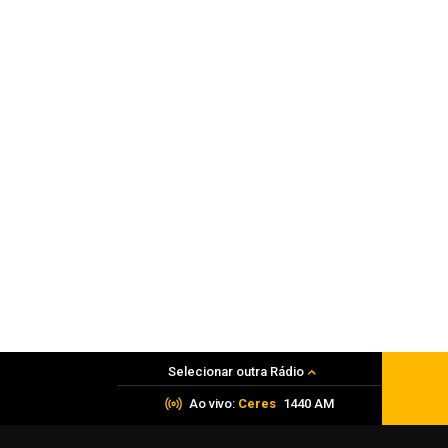
Agosto Lilás terá ações de prevenção
07 de agosto de 2026
Previsão do Tempo
Ciclone traz vento e frio ao RS nesta
sexta-feira
07 de agosto de 2026
Selecionar outra Rádio
Ao vivo:
Ceres
1440 AM