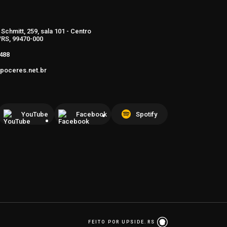
Schmitt, 259, sala 101 - Centro
RS, 99470-000
488
poceres.net.br
YouTube
Facebook
Spotify
FEITO POR UPSIDE.RS