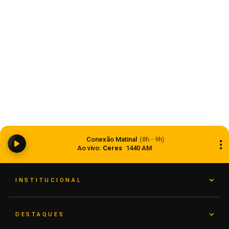
Estado
Dia dos Pais 2026 pode movimentar R$ 900
milhões em vendas no comércio do Rio Grande
Conexão Matinal
(8h - 9h)
do Sul
Ao vivo:
Ceres
1440 AM
05 de agosto de 2026
INSTITUCIONAL
DESTAQUES