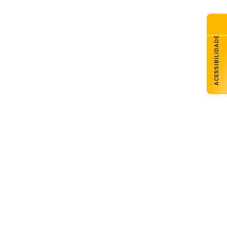
ACESSIBILIDADE
Operação conjunta mira grupo
investigado por roubos e furtos na
região