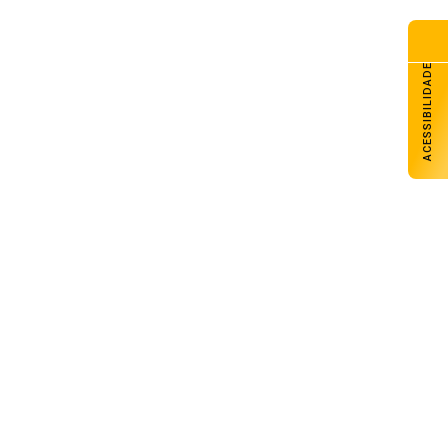
ACESSIBILIDADE
Massa de ar frio derrubará
temperaturas, e cenário de inverno
retornará ao RS nesta quinta
05 de agosto de 2026
Brasil rebaixa relação com a Argentina
após novos insultos de Milei
05 de agosto de 2026
Tecnologia brasileira reduz custos na
produção de aves e suínos