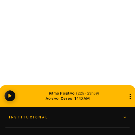
Estado
Dia dos Pais 2026 pode movimentar R$ 900
milhões em vendas no comércio do Rio Grande
Ritmo Positivo
(22h - 23h59)
do Sul
Ao vivo:
Ceres
1440 AM
05 de agosto de 2026
INSTITUCIONAL