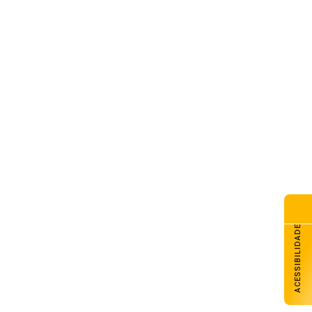
G Galpão Amigo promove
dicional almoço de Dia dos
is com retirada no domingo
de agosto de 2026
esol Noroeste inaugura agência
Colorado e projeta chegar a
unidades até o fim de 2026
de agosto de 2026
lhado do CAPSEM cede durante
madrugada e prédio é
erditado em Carazinho
de agosto de 2026
ACESSIBILIDADE