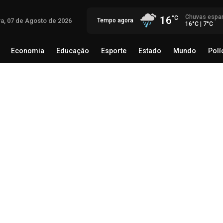
Chuvas espa
16
ra, 07 de Agosto de 2026
Tempo agora
16°C | 7°C
Economia
Educação
Esporte
Estado
Mundo
Polí
egócio
Brasil
Economia
Educação
Esporte
Estado
Th
Mé
rec
06 