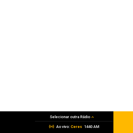
Adolescente é apreendido por tráfico
06 de agosto de 2026
Polícia
PRF apreende mais de 120 quilos de
maconha em Frederico Westphalen
06 de agosto de 2026
Selecionar outra Rádio
Ao vivo:
Ceres
1440 AM