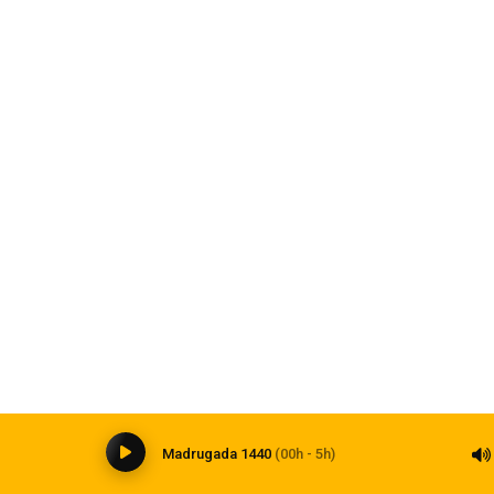
 de drogas em Carazinho
Homem é preso por este
06 de agosto de 2026
Saúde, Tecnologia
Inteligência artificial transforma a
medicina e impõe novos desafios à
formação médica
06 de agosto de 2026
0
Madrugada 1440
(00h - 5h)