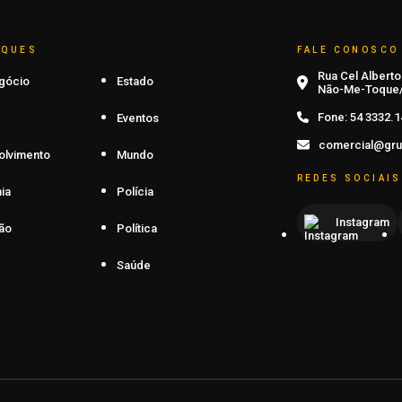
AQUES
FALE CONOSCO
Rua Cel Alberto 
gócio
Estado
Não-Me-Toque/
Fone:
54 3332.1
Eventos
comercial@gru
olvimento
Mundo
REDES SOCIAIS
ia
Polícia
Instagram
ão
Política
Saúde