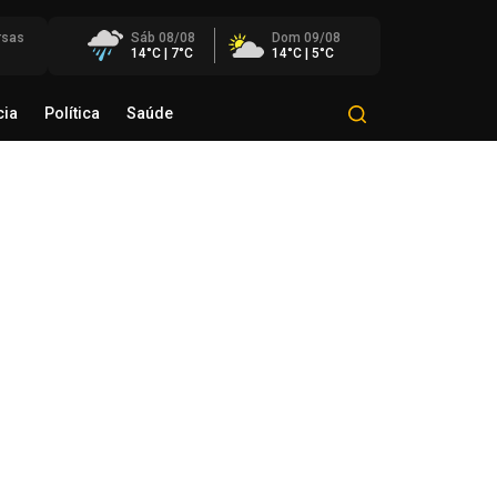
rsas
Sáb 08/08
Dom 09/08
14°C | 7°C
14°C | 5°C
cia
Política
Saúde
Mundo
Polícia
Política
Saúde
éo Transportes recebe Troféu
rito do Transporte Gaúcho em
onhecimento à sua trajetória
de agosto de 2026