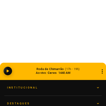
Anvisa aprova abertura de processo para
revisar normas da propaganda de alimentos e
Roda de Chimarrão
(17h - 19h)
de medicamentos
Ao vivo:
Ceres
1440 AM
06 de agosto de 2026
INSTITUCIONAL
DESTAQUES