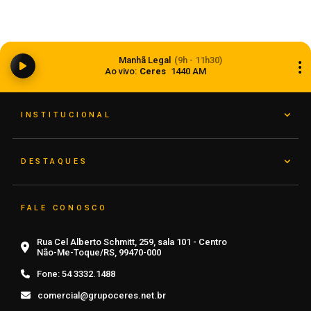
Balança comercial registra superávit de US$ 7,1
Manhã Legal
(9h - 11h30)
bilhões em julho
Ao vivo:
Ceres
1440 AM
07 de agosto de 2026
INSTITUCIONAL
DESTAQUES
FALE CONOSCO
Rua Cel Alberto Schmitt, 259, sala 101 - Centro
Não-Me-Toque/RS, 99470-000
Fone:
54 3332.1488
comercial@grupoceres.net.br