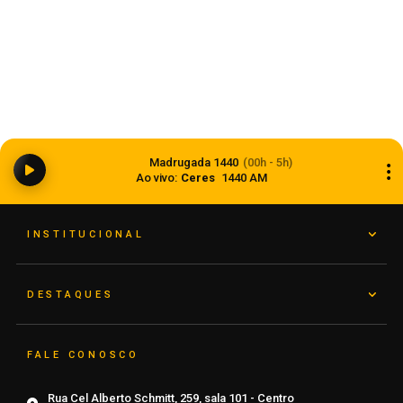
Anvisa aprova abertura de processo para
revisar normas da propaganda de alimentos e
Madrugada 1440
(00h - 5h)
de medicamentos
Ao vivo:
Ceres
1440 AM
06 de agosto de 2026
INSTITUCIONAL
DESTAQUES
FALE CONOSCO
Rua Cel Alberto Schmitt, 259, sala 101 - Centro