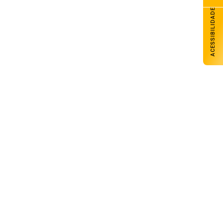
ACESSIBILIDADE
Carazinho avança com melhores
desempenhos em Matemática e Língua
Portuguesa nos anos iniciais e finais
07 de agosto de 2026
Nova lei endurece penas para crimes
sexuais contra crianças e adolescentes
no ambiente digital
07 de agosto de 2026