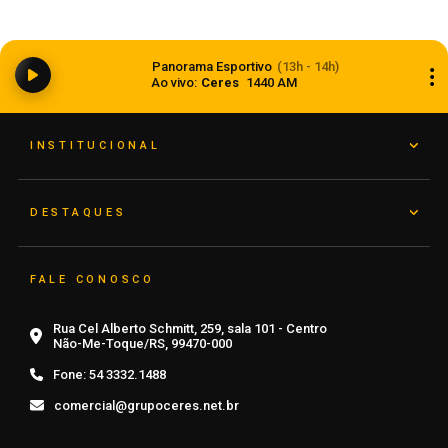
Balança comercial registra superávit de US$ 7,1
Panorama Esportivo
(13h - 14h)
bilhões em julho
Ao vivo:
Ceres
1440 AM
07 de agosto de 2026
INSTITUCIONAL
DESTAQUES
FALE CONOSCO
Rua Cel Alberto Schmitt, 259, sala 101 - Centro
Não-Me-Toque/RS, 99470-000
Fone:
54 3332.1488
comercial@grupoceres.net.br