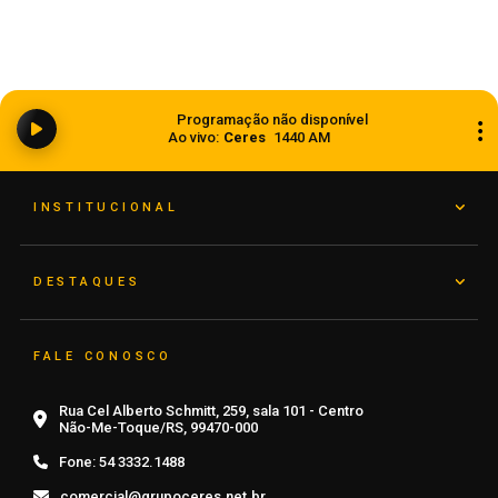
Empresário morre durante fuga de quadrilha
Programação não disponível
após ser feito refém no Noroeste do RS
Ao vivo:
Ceres
1440 AM
08 de agosto de 2026
INSTITUCIONAL
DESTAQUES
FALE CONOSCO
Rua Cel Alberto Schmitt, 259, sala 101 - Centro
Não-Me-Toque/RS, 99470-000
Fone:
54 3332.1488
comercial@grupoceres.net.br