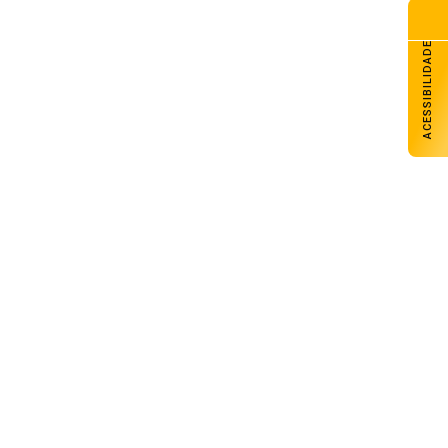
ACESSIBILIDADE
Massa de ar frio derrubará
temperaturas, e cenário de inverno
retornará ao RS nesta quinta
05 de agosto de 2026
Brasil rebaixa relação com a Argentina
após novos insultos de Milei
05 de agosto de 2026
Tecnologia brasileira reduz custos na
produção de aves e suínos
05 de agosto de 2026
Peças que voltam a produzir:
remanufatura amplia a vida útil das
máquinas no campo