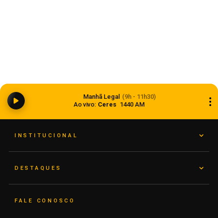
Dia dos Pais 2026 pode movimentar R$ 900
milhões em vendas no comércio do Rio Grande
Manhã Legal
(9h - 11h30)
do Sul
Ao vivo:
Ceres
1440 AM
05 de agosto de 2026
INSTITUCIONAL
DESTAQUES
FALE CONOSCO