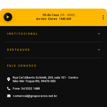
Anvisa aprova abertura de processo para
revisar normas da propaganda de alimentos e
Oh de Casa
(5h - 6h55)
de medicamentos
Ao vivo:
Ceres
1440 AM
06 de agosto de 2026
INSTITUCIONAL
DESTAQUES
FALE CONOSCO
Rua Cel Alberto Schmitt, 259, sala 101 - Centro
Não-Me-Toque/RS, 99470-000
Fone:
54 3332.1488
comercial@grupoceres.net.br