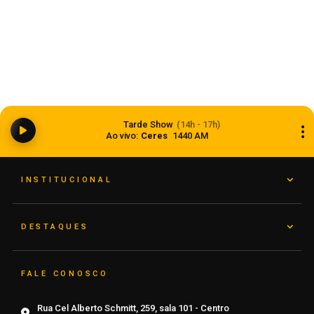
Anvisa aprova abertura de processo para
revisar normas da propaganda de alimentos e
Tarde Show
(14h - 17h)
de medicamentos
Ao vivo:
Ceres
1440 AM
06 de agosto de 2026
INSTITUCIONAL
DESTAQUES
FALE CONOSCO
Rua Cel Alberto Schmitt, 259, sala 101 - Centro