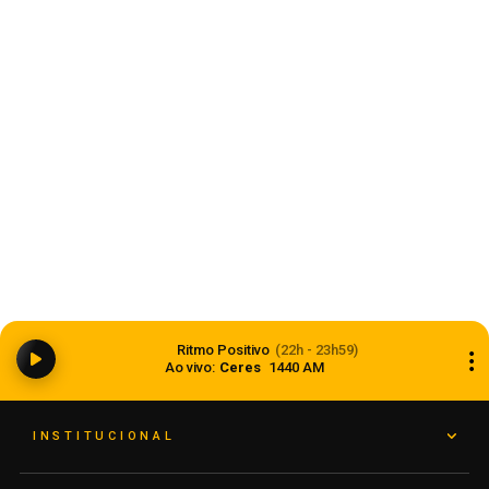
Estado
Ciclone bomba ampliou impacto da
Ritmo Positivo
(22h - 23h59)
instabilidade no RS
Ao vivo:
Ceres
1440 AM
08 de agosto de 2026
INSTITUCIONAL