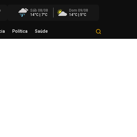
o
Sáb 08/08
Dom 09/08
14°C | 7°C
14°C | 5°C
cia
Política
Saúde
Mundo
Polícia
Política
Saúde
eração conjunta mira grupo
estigado por roubos e furtos na
ião
de agosto de 2026