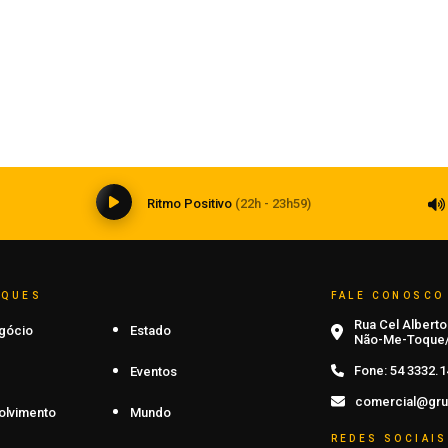
Grêmio retoma trabalhos após
classificação
07 de agosto de 2026
0
Ritmo Positivo
(22h - 23h59)
AQUES
FALE CONOSCO
Rua Cel Alberto 
gócio
Estado
Não-Me-Toque/
Fone:
54 3332.1
Eventos
comercial@gru
olvimento
Mundo
REDES SOCIAIS