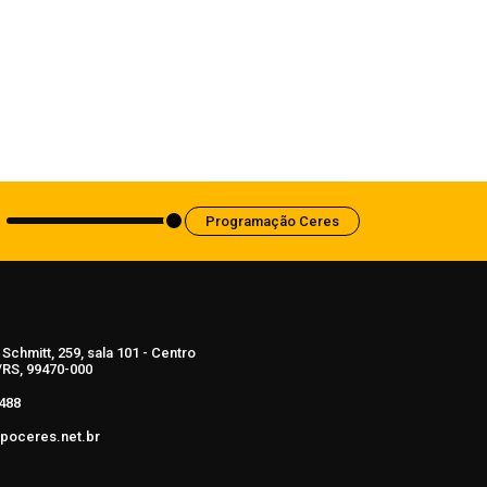
Professores da Rede Municipal
participam do Curso de Brigadista Nível
Intermediário ministrado pelo Corpo de
Bombeiros
7 de agosto de 2026
Programação Ceres
Schmitt, 259, sala 101 - Centro
RS, 99470-000
488
poceres.net.br