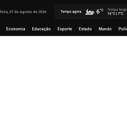
Tempo limp
6
feira, 07 de Agosto de 2026
Tempo agora
16°C | 7°C
Economia
Educação
Esporte
Estado
Mundo
Polí
egócio
Brasil
Economia
Educação
Esporte
Estado
Op
inv
reg
07 