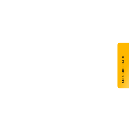
senal Futsal tem sábado com
s jogos pela Liga Gaúcha de
sal
de agosto de 2026
nac Carazinho abre inscrições
a cursos técnicos e livre
de agosto de 2026
ACESSIBILIDADE
razinho avança com melhores
sempenhos em Matemática e
ngua Portuguesa nos anos
ciais e finais
de agosto de 2026