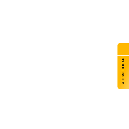
senal Futsal tem sábado com
s jogos pela Liga Gaúcha de
sal
de agosto de 2026
nac Carazinho abre inscrições
a cursos técnicos e livre
de agosto de 2026
razinho avança com melhores
ACESSIBILIDADE
sempenhos em Matemática e
ngua Portuguesa nos anos
ciais e finais
de agosto de 2026