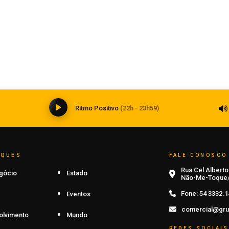
Grêmio retoma trabalhos após
classificação
07 de agosto de 2026
0
Ritmo Positivo
(22h - 23h59)
AQUES
FALE CONOSCO
Rua Cel Alberto 
gócio
Estado
Não-Me-Toque/
Fone:
54 3332.1
Eventos
comercial@gru
olvimento
Mundo
REDES SOCIAIS