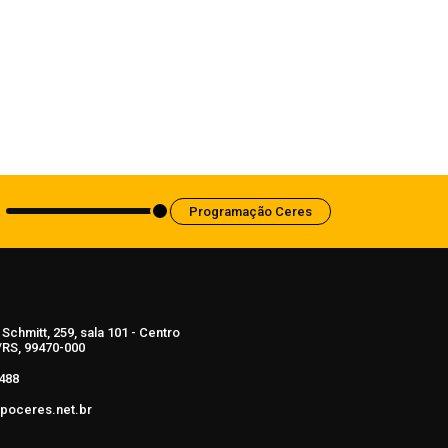
Professores da Rede Municipal
participam do Curso de Brigadista Nível
Intermediário ministrado pelo Corpo de
Bombeiros
7 de agosto de 2026
Programação Ceres
Schmitt, 259, sala 101 - Centro
RS, 99470-000
488
poceres.net.br