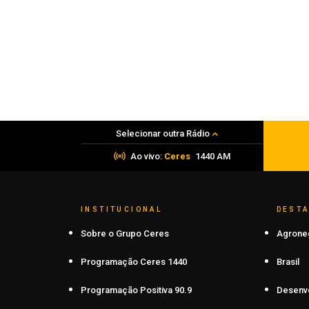
Obra de Ilse Ana Piva Paim celebra os
45 anos da Seara da Canção Gaúcha
07 de agosto de 2026
Selecionar outra Rádio
Ao vivo:
Ceres
1440 AM
INSTITUCIONAL
DEST
Sobre o Grupo Ceres
Agrone
Programação Ceres 1440
Brasil
Programação Positiva 90.9
Desenv