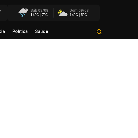
o
Sáb 08/08
Dom 09/08
14°C | 7°C
14°C | 5°C
cia
Política
Saúde
Mundo
Polícia
Política
Saúde
eração conjunta mira grupo
estigado por roubos e furtos na
ião
de agosto de 2026