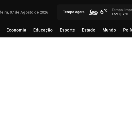
Tempo limp
6
feira, 07 de Agosto de 2026
Tempo agora
16°C | 7°C
Economia
Educação
Esporte
Estado
Mundo
Polí
egócio
Brasil
Economia
Educação
Esporte
Estado
Op
inv
reg
07 